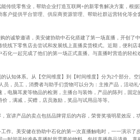
能传统零售业，帮助企业打造互联网+的新零售解决方案，根据
客户提供平台管理、供应商资源管理、帮助社群运营转化等全套
易捷海购的诚挚邀请，美安健协助中石化搭建了第一场直播，开创了
多传统线下零售店去尝试和发展线上直播卖货模式。近期，便利
中石化一起完成了他们的第一场正式直播。与直播时营造的轻松
的认知体系。从【空间维度】到【时间维度】分为2个部分。空
营人员，员工，消费者与助手们货物可以分为：主推产品，活动礼
速，电脑耳麦等物品的检测，主播台与装饰，产品的陈列，固定
特价，满减，买赠，店员激励，奖品与试用品等等。
，宣讲产品的卖点包括品牌背后的内容，荣誉奖项明星效应，
工作。美安健在协助中石化的第一次直播触电时，一一演示了步骤
同一时间开始准备直播时所需要的物料，包括直播商品清单，直