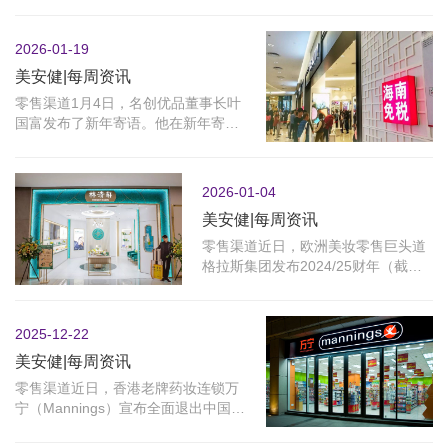
国伦敦双重上市（Dual Listing），拟
募资不少于20亿美元（约合人民币
1...
2026-01-19
美安健|每周资讯
零售渠道1月4日，名创优品董事长叶
国富发布了新年寄语。他在新年寄语
里说道：2025年是名创优品的进取之
年，完成了从“全球开店”到“文化扎...
2026-01-04
美安健|每周资讯
零售渠道近日，欧洲美妆零售巨头道
格拉斯集团发布2024/25财年（截至
2025年9月）业绩：销售额45.8亿欧
元（约合人民币379亿元），同比增
长2.8...
2025-12-22
美安健|每周资讯
零售渠道近日，香港老牌药妆连锁万
宁（Mannings）宣布全面退出中国内
地市场。公司公告称，所有内地门店